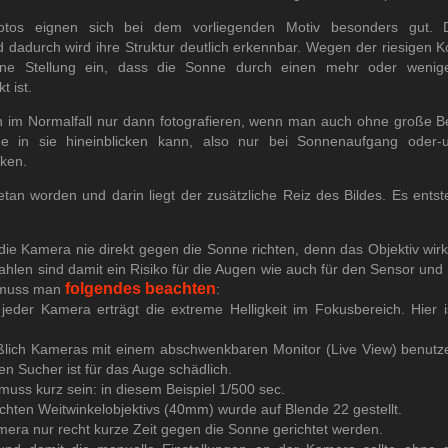
otos eignen sich bei dem vorliegenden Motiv besonders gut. D
 dadurch wird ihre Struktur deutlich erkennbar. Wegen der riesigen 
ne Stellung ein, dass die Sonne durch einen mehr oder wenige
 ist.
 im Normalfall nur dann fotografieren, wenn man auch ohne große 
e in sie hineinblicken kann, also nur bei Sonnenaufgang oder-
ken.
getan worden und darin liegt der zusätzliche Reiz des Bildes. Es ents
 die Kamera nie direkt gegen die Sonne richten, denn das Objektiv wirk
rahlen sind damit ein Risiko für die Augen wie auch für den Sensor un
folgendes beachten
 muss man
:
 jeder Kamera erträgt die extreme Helligkeit im Fokusbereich. Hier 
ßlich Kameras mit einem abschwenkbaren Monitor (Live View) benutzen
en Sucher ist für das Auge schädlich.
 muss kurz sein: in diesem Beispiel 1/500 sec.
ichten Weitwinkelobjektivs (40mm) wurde auf Blende 22 gestellt.
amera nur recht kurze Zeit gegen die Sonne gerichtet werden.