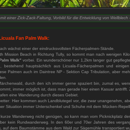
 mit einer Zick-Zack-Faltung, Vorbild für die Entwicklung von Wellblech 
Licuala Fan Palm Walk:
each wächst einer der eindrucksvollsten Fächerpalmen-Stände.
h Mission Beach in Richtung Tully, so kommt man nach wenigen Kil
 Palm Walk"
vorbei. Ein wunderschöner nur 1,2km langer gut gepfleg
, bestehend hauptsächlich aus Licuala-Fächerpalmen und einige
ese Palmen auch im Daintree NP - Sektion Cap Tribulation, aber mehr 
den.
Märchenwald, durch den ich immer gerne spaziert bin, zumal es, wen
mmt, immer möglich ist, dass man gerade hier einen Kasuar antrifft. Z
rafen eine Wanderung durch dieses Gebiet.
wetter: Hier kommen auch Landblutegel vor, die zwar unangenehm, aber
cher Situation immer Unterschenkel und Schuhe mit dem Mücken-Repelle
r kurze Wanderweg nicht genügen, so kann man vom Picknickplatz d
 aber kein Rundwanderweg. In den 60er und 70er Jahren des vergan
g, auf dem Baumstämme aus dem Wald zur Sägemühle transportiert w