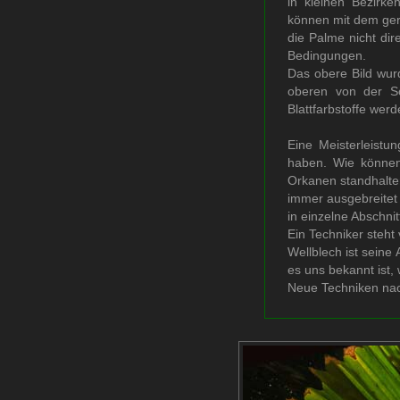
in kleinen Bezirk
können mit dem ger
die Palme nicht dir
Bedingungen.
Das obere Bild wur
oberen von der So
Blattfarbstoffe werd
Eine Meisterleistu
haben. Wie können 
Orkanen standhalten
immer ausgebreitet s
in einzelne Abschni
Ein Techniker steht
Wellblech ist seine
es uns bekannt ist, w
Neue Techniken nach