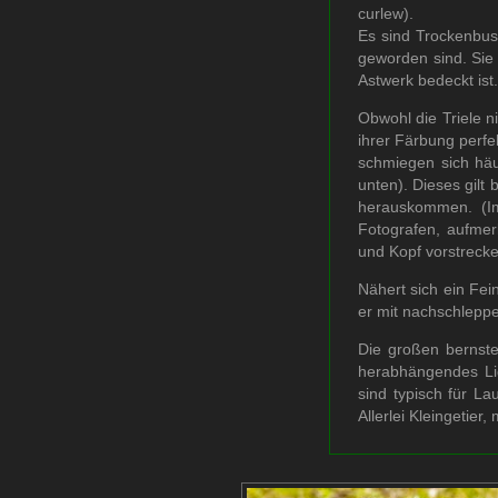
curlew).
Es sind Trockenbus
geworden sind. Sie
Astwerk bedeckt ist.
Obwohl die Triele n
ihrer Färbung perf
schmiegen sich häu
unten). Dieses gilt
herauskommen. (I
Fotografen, aufmer
und Kopf vorstrecke
Nähert sich ein Fein
er mit nachschleppen
Die großen bernste
herabhängendes Lid
sind typisch für La
Allerlei Kleingetier