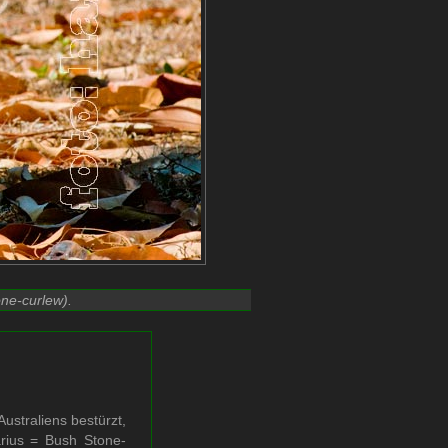
ne-curlew
).
straliens bestürzt,
arius = Bush Stone-