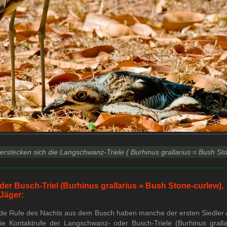
erstecken sich die Langschwanz-Triele ( Burhinus grallarius =
Bush Sto
r Busch-Triel (Burhinus grallarius = Bush Stone-curlew),
 Jäger:
e Rufe des Nachts aus dem Busch haben manche der ersten Siedler Au
ie Kontaktrufe der Langschwanz- oder Busch-Triele (Burhinus grall