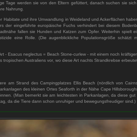
ge Tage werden sie von den Eltern gefüttert, danach suchen sie sich 
ihre Nahrung.
rer Habitate und ihre Umwandlung in Weideland und Ackerflächen haben
rs der eingeführte europäische Fuchs verhindert bei diesem Bodenb
tadtnähe fallen sie Hunden und Katzen zum Opfer. Weiterhin spielt ei
stizide eine Rolle. (Die augenblickliche Populationsgröße schätzt
Art - Esacus neglectus = Beach Stone-curlew - mit einem noch kräfti
 tropischen Australiens vor, wo diese Art nachts Strandkrebse erbeutet
ere am Strand des Campingplatzes Ellis Beach (nördlich von Cairn
arkanlagen des kleinen Ortes Seaforth in der Nähe Cape Hillsboroughs
önnen. (Man bemerkt sie am leichtesten in Parkanlagen, da diese gut
ag, da die Tiere dann schon unruhiger und bewegungsfreudiger sind.)