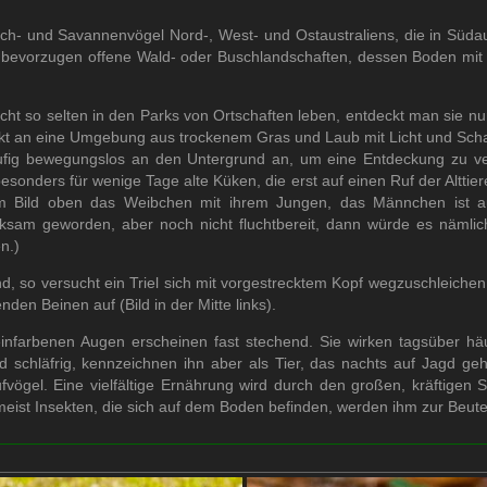
ch- und Savannenvögel Nord-, West- und Ostaustraliens, die in Südaus
 bevorzugen offene Wald- oder Buschlandschaften, dessen Boden mit
icht so selten in den Parks von Ortschaften leben, entdeckt man sie nur
ekt an eine Umgebung aus trockenem Gras und Laub mit Licht und Scha
fig bewegungslos an den Untergrund an, um eine Entdeckung zu ver
 besonders für wenige Tage alte Küken, die erst auf einen Ruf der Alttie
m Bild oben das Weibchen mit ihrem Jungen, das Männchen ist a
ksam geworden, aber noch nicht fluchtbereit, dann würde es nämlic
n.)
d, so versucht ein Triel sich mit vorgestrecktem Kopf wegzuschleichen, 
den Beinen auf (Bild in der Mitte links).
infarbenen Augen erscheinen fast stechend. Sie wirken tagsüber häuf
 schläfrig, kennzeichnen ihn aber als Tier, das nachts auf Jagd geh
ufvögel. Eine vielfältige Ernährung wird durch den großen, kräftigen 
, meist Insekten, die sich auf dem Boden befinden, werden ihm zur Beute