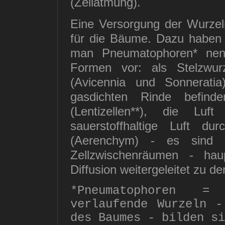
(Zellatmung).
Eine Versorgung der Wurzeln
für die Bäume. Dazu haben s
man Pneumatophoren* nen
Formen vor: als Stelzwurz
(Avicennia und Sonneratia
gasdichten Rinde befind
(Lentizellen**), die Lu
sauerstoffhaltige Luft du
(Aerenchym) - es sind l
Zellzwischenräumen - hau
Diffusion weitergeleitet zu d
*Pneumatophoren =
verlaufende Wurzeln -
des Baumes - bilden si